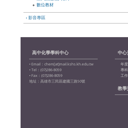
數位教材
‹ 影音專區
高中化學學科中心
中心
• Email：chem[at]mail.kshs.kh.edu.tw
年度
• Tel：(07)286-8059
專科
• Fax：(07)286-8059
工作
地址：高雄市三民區建國三路50號
教學