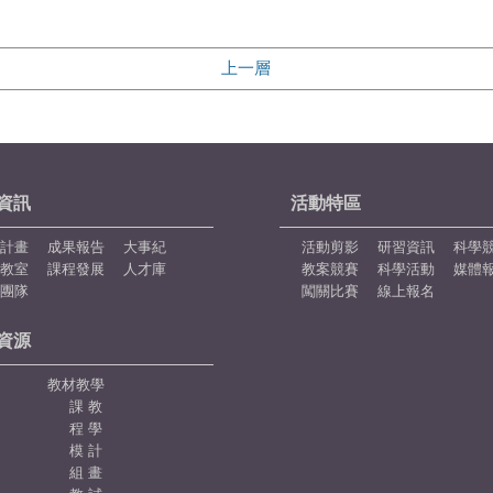
上一層
資訊
活動特區
計畫
成果報告
大事紀
活動剪影
研習資訊
科學
教室
課程發展
人才庫
教案競賽
科學活動
媒體
團隊
闖關比賽
線上報名
資源
教材教學
課
教
程
學
模
計
組
畫