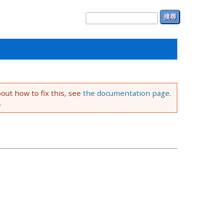
搜尋表單
搜尋
bout how to fix this, see
the documentation page
.
.