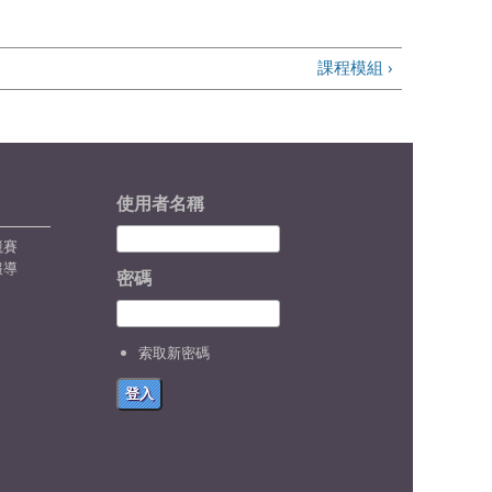
課程模組 ›
使用者名稱
競賽
報導
密碼
索取新密碼