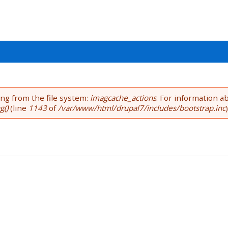
ing from the file system:
imagcache_actions
. For information a
g()
(line
1143
of
/var/www/html/drupal7/includes/bootstrap.inc
)