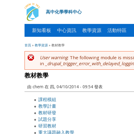
高中化學學科中心
新知看板
中心資訊
教學資源
活動特區
您在這裡
首頁
»
教學資源
» 教材教學
錯誤訊息
User warning
: The following module is miss
in
_drupal_trigger_error_with_delayed_loggin
教材教學
由
chem
在 四, 04/10/2014 - 09:54 發表
課程模組
教學計畫
教材研發
試題分享
研習教材
重大議題融入教學