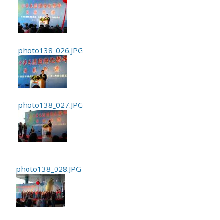
photo138_026.JPG
photo138_027.JPG
photo138_028.JPG