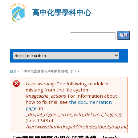
高中化學學科中心
搜尋表單
搜尋
您在這裡
首頁
» 「中華民國國際化學年開幕典禮」(138)
錯誤訊息
User warning
: The following module is
missing from the file system:
imagcache_actions
. For information about
how to fix this, see
the documentation
page
. in
_drupal_trigger_error_with_delayed_logging()
(line
1143
of
/var/www/html/drupal7/includes/bootstrap.inc
).